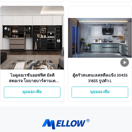
โมดูลอเรชั่นออฟฟิศ มัลติ
ตู้ครัวสแตนเลสสตีลแข็ง 304SS
สตอเรจ โมบายบาร์คานเต
316SS รูปตัว L
อร์สําหรับสํานักงานผู้บริหาร
มุมมอง เพิ่ม
มุมมอง เพิ่ม