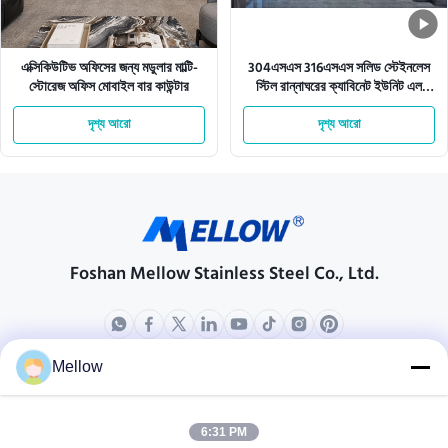
এক্সিকিউটিভ অফিসের জন্য মডুলার মাল্টি-
304এসএস 316এসএস সলিড স্টেইনলেস
স্টোরেজ অফিস মোবাইল বার কাউন্টার
স্টিল রান্নাঘরের ক্যাবিনেট ইউনিট এল
আকৃতির
দৃশ্য আরো
দৃশ্য আরো
Foshan Mellow Stainless Steel Co., Ltd.
Mellow
পণ্য
আমাদের সম্বন্ধে
কোম্পানির প্রোফাইল
6:31 PM