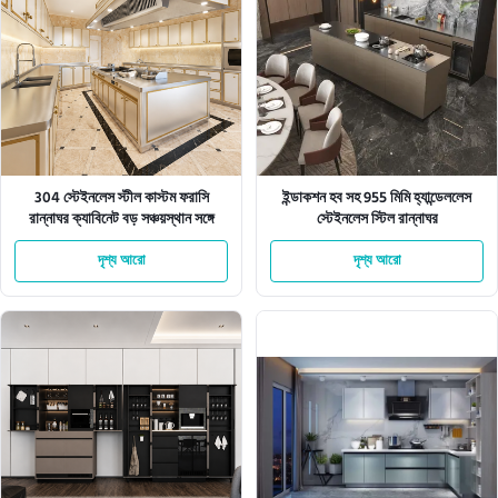
304 স্টেইনলেস স্টীল কাস্টম ফরাসি
ইন্ডাকশন হব সহ 955 মিমি হ্যান্ডেললেস
রান্নাঘর ক্যাবিনেট বড় সঞ্চয়স্থান সঙ্গে
স্টেইনলেস স্টিল রান্নাঘর
দৃশ্য আরো
দৃশ্য আরো