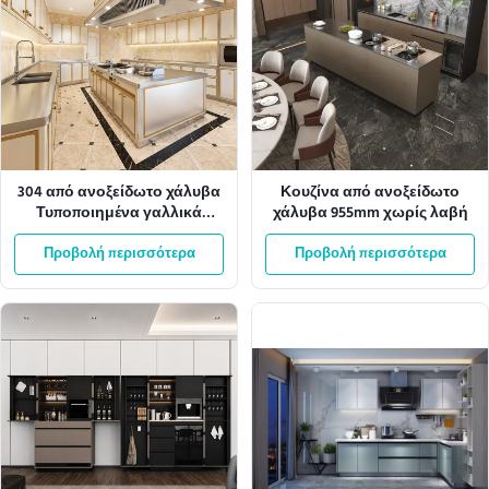
304 από ανοξείδωτο χάλυβα
Κουζίνα από ανοξείδωτο
Τυποποιημένα γαλλικά
χάλυβα 955mm χωρίς λαβή
ντουλάπια κουζίνας με
Προβολή περισσότερα
μεγάλη αποθήκευση
Προβολή περισσότερα