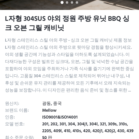
L자형 304SUS 야외 정원 주방 유닛 BBQ 싱
크 오븐 그릴 캐비닛
L자형 스테인리스 스틸 야외 주방 - 싱크 오븐 그릴 캐비닛 제품 정보
L자형 스테인리스 스틸 야외 주방으로 뒷마당 경험을 향상시키세요.
야외 생활 공간에 기능성과 스타일을 더하도록 설계되었습니다. 이
다재다능한 구성은 빌트인 싱크대, 오븐, 그릴 및 넉넉한 수납 공간을
포함하여 야외 모임을 주최하거나 가족 식사를 즐기기에 완벽한 중심
입니다. 고품질 304 스테인리스 스틸로 제작되어 뛰어난 내구성, 내
후성 및 손쉬운 유지 관리를 제공하여 모든 기후에서 오래 지속되는
성능을 보장합니다. 이 디자인은 편리한 음식 준비 및 청소를 위한 ...
원산지:
광동, 중국
브랜드 이름:
Mellow
인증:
ISO9001&ISO14001
모델 번호:
201, 202, 301, 304, 304j1, 304l, 321, 309s, 310s,
2205, 409l, 410, 410s, 420, 420j1, 420j2, 430, 439
최소 주문 수량:
50 판