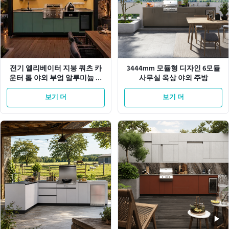
전기 엘리베이터 지붕 쿼츠 카
3444mm 모듈형 디자인 6모듈
운터 톱 야외 부엌 알루미늄 캐
사무실 옥상 야외 주방
비닛
보기 더
보기 더