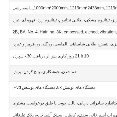
1000mm*2000mm, 1219mm*2438mm, 1, یا سفارشی
نز، تیتانیوم مشکی، طلایی تیتانیوم، تیتانیوم زرد، قهوه ای، تیره
2B, BA, No. 4, Hairline, 8K, embossed, etched, vibration,
زی، بنفش، طلایی شامپاینی، الماسی، رزگلد، رز قرمز و غیره.
10 تا 21 روز کاری پس از دریافت 30٪ سپرده
خم شدن، جوشکاری، پانچ کردن، برش
دستگاه های پولیش 8k، دستگاه های پوشش Pvd.
تاندارد صادراتی دریایی، پالت چوبی یا طبق درخواست مشتری
ات آشپزخانه، سقف، کابینت، سینک آشپزخانه، پلاک تبلیغاتی