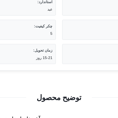
استاندارد:
عید
چکر کیفیت:
5
زمان تحویل:
15-21 روز
توضیح محصول