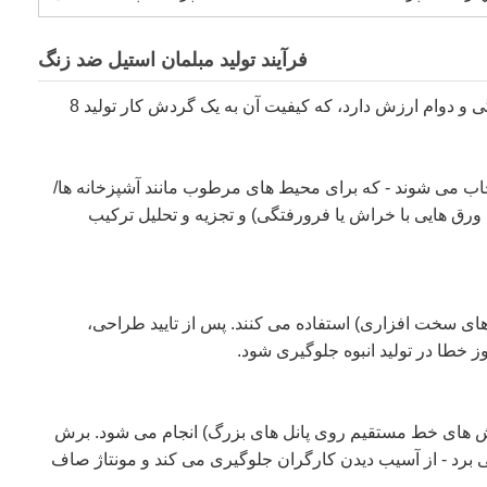
فرآیند تولید مبلمان استیل ضد زنگ
مبلمان استیل ضد زنگ (به عنوان مثال، کابینت آشپزخانه، روشویی حمام، واحدهای ذخیره سازی بالکن) به دلیل مقاومت در برابر خوردگی و دوام ارزش دارد، که کیفیت آن به یک گردش کار تولید 8
 خواص ضد زنگ و ضد تغییر شکل آنها انتخاب می شوند - که برای محیط های مرطوب مانند آشپزخانه ها/
 هایی با خراش یا فرورفتگی) و تجزیه و تحلیل ترکیب
 الزامات مشتری (اندازه، ساختار، سوراخ های سخت افزاری) استفاده می کنند. پس از تایید طراحی،
ز خطا در تولید انبوه جلوگیری شود.
رش لیزری CNC (برای اشکال پیچیده مانند بریدگی های درب کابینت) یا دستگاه های برش CNC (برای برش های خط مستقیم روی پانل های بزرگ) انجام می شود. برش
ز بین می برد - از آسیب دیدن کارگران جلوگیری می کند و مونتاژ صاف