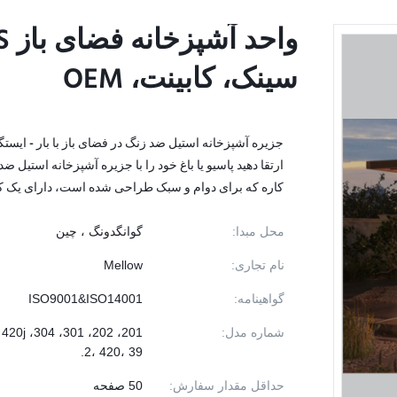
سینک، کابینت، OEM
سینک، کابینت، OEM
جزیره آشپزخانه استیل ضد زنگ در فضای باز با بار - ایستگ
ارتقا دهید پاسیو یا باغ خود را با جزیره آشپزخانه استیل ض
کاره که برای دوام و سبک طراحی شده است، دارای یک کبا
محل مبدا:
گوانگدونگ ، چین
نام تجاری:
Mellow
گواهینامه:
ISO9001&ISO14001
شماره مدل:
، 420j
2، 420، 39.
حداقل مقدار سفارش:
50 صفحه