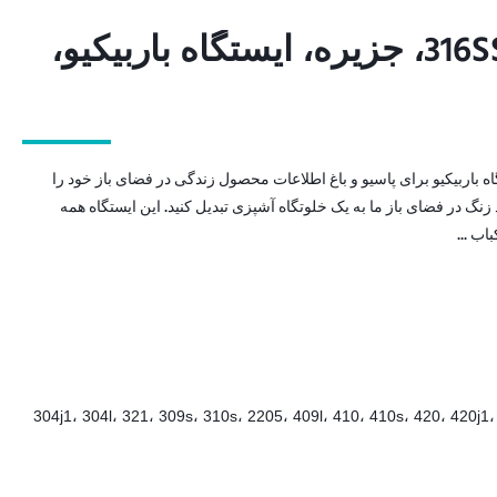
واحد آشپزخانه فضای باز 316SS، جزیره، ایستگاه باربیکیو،
واحد آشپزخانه فضای باز 316SS، جزیره، ایستگاه باربیکیو،
اه باربیکیو برای پاسیو و باغ اطلاعات محصول زندگی در فضای باز خود را
د زنگ در فضای باز ما به یک خلوتگاه آشپزی تبدیل کنید. این ایستگاه همه
ب ...
201، 202، 301، 304، 304j1، 304l، 321، 309s، 310s، 2205، 409l، 410، 410s، 420، 420j1