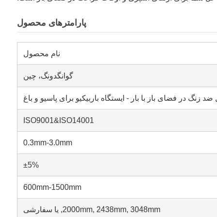
پارامترهای محصول
نام محصول
گوانگدونگ، چین
ISO9001&ISO14001
0.3mm-3.0mm
±5%
600mm-1500mm
2000mm, 2438mm, 3048mm, یا سفارشی