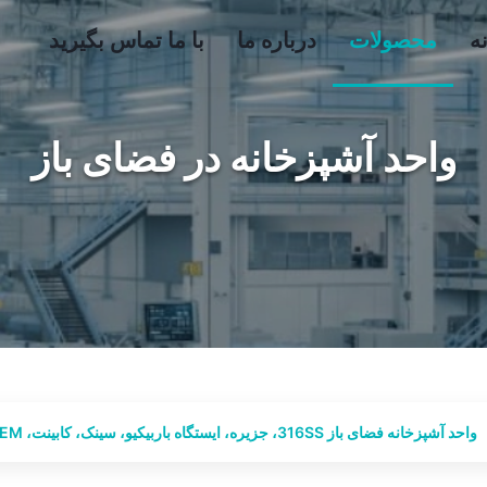
ه
محصولات
درباره ما
با ما تماس بگیرید
واحد آشپزخانه در فضای باز
واحد آشپزخانه فضای باز 316SS، جزیره، ایستگاه باربیکیو، سینک، کابینت، OEM