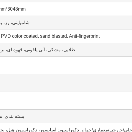
219mm*3048mm
شامپاینی، رز، بر
 PVD color coated, sand blasted, Anti-fingerprint
طلایی، مشکی، آبی یاقوتی، قهوه ای، برن
بسته بندی اس
لی/خارجی/معماری/حمام، دکوراسیون آسانسور، دکوراسیون هتل، تجهیز