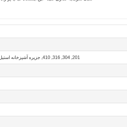
201, 304, 316, 410, جزیره آشپزخانه استیل ضد زنگ در فضای باز با بار - ایستگاه باربیکیو برای پاسیو و باغ