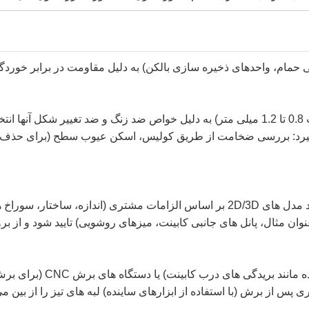
ورق های فولادی ضد زنگ با درجه بالا (درجه 304 یا 316، ضخامت 0.8 تا 1.2 میلی متر) به دلیل
یرد: بررسی ضخامت از طریق کولیس، اسکن عیوب سطح (برای حذف ورق
مهندسان از نرم افزار طراحی به کمک کامپیوتر (CAD) برای ایجاد مدل های 2D/3D بر اساس
ان مثال، پانل های جانبی کابینت، میزهای روشویی) تایید شود و از برو
برش از طریق دستگاه های ب
 که لبه گیری پس از برش (با استفاده از ابزارهای ساینده) لبه های تیز را ا