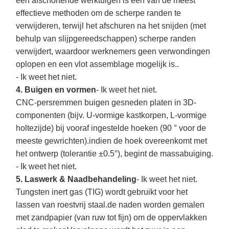
een afschortende werktuigen is een van de meest
effectieve methoden om de scherpe randen te
verwijderen, terwijl het afschuren na het snijden (met
behulp van slijpgereedschappen) scherpe randen
verwijdert, waardoor werknemers geen verwondingen
oplopen en een vlot assemblage mogelijk is..
- Ik weet het niet.
4. Buigen en vormen
- Ik weet het niet.
CNC-persremmen buigen gesneden platen in 3D-
componenten (bijv. U-vormige kastkorpen, L-vormige
holtezijde) bij vooraf ingestelde hoeken (90 ° voor de
meeste gewrichten).indien de hoek overeenkomt met
het ontwerp (tolerantie ±0.5°), begint de massabuiging.
- Ik weet het niet.
5. Laswerk & Naadbehandeling
- Ik weet het niet.
Tungsten inert gas (TIG) wordt gebruikt voor het
lassen van roestvrij staal.de naden worden gemalen
met zandpapier (van ruw tot fijn) om de oppervlakken