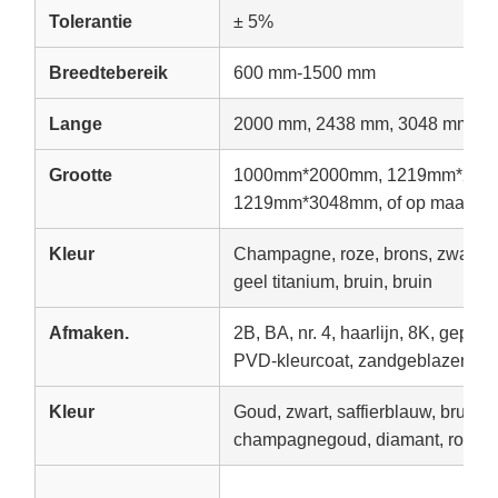
Tolerantie
± 5%
Breedtebereik
600 mm-1500 mm
Lange
2000 mm, 2438 mm, 3048 mm of 
Grootte
1000mm*2000mm, 1219mm*243
1219mm*3048mm, of op maat
Kleur
Champagne, roze, brons, zwart tit
geel titanium, bruin, bruin
Afmaken.
2B, BA, nr. 4, haarlijn, 8K, geprent
PVD-kleurcoat, zandgeblazen, ant
Kleur
Goud, zwart, saffierblauw, bruin, 
champagnegoud, diamant, rozengo