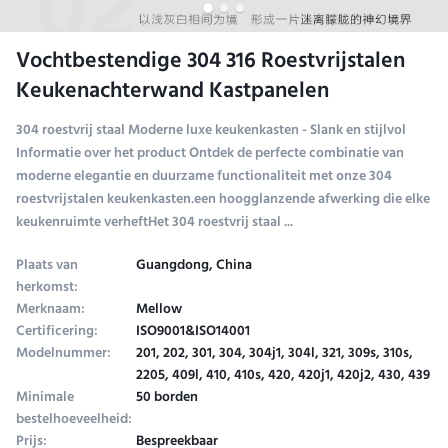
Vochtbestendige 304 316 Roestvrijstalen
Keukenachterwand Kastpanelen
304 roestvrij staal Moderne luxe keukenkasten - Slank en stijlvol
Informatie over het product Ontdek de perfecte combinatie van
moderne elegantie en duurzame functionaliteit met onze 304
roestvrijstalen keukenkasten.een hoogglanzende afwerking die elke
keukenruimte verheftHet 304 roestvrij staal ...
Plaats van
Guangdong, China
herkomst:
Merknaam:
Mellow
Certificering:
ISO9001&ISO14001
Modelnummer:
201, 202, 301, 304, 304j1, 304l, 321, 309s, 310s,
2205, 409l, 410, 410s, 420, 420j1, 420j2, 430, 439
Minimale
50 borden
bestelhoeveelheid:
Prijs:
Bespreekbaar