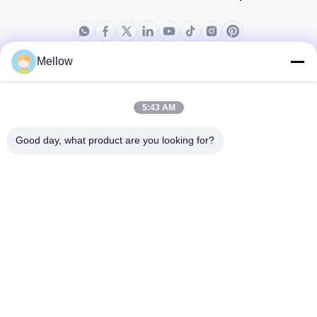
Mellow
producten
Over ons
Bedrijfprofiel
5:43 AM
Fabrieksreis
Good day, what product are you looking for?
Kwaliteitscontrole
Gevallen
Blogs
Nieuws
Krijg een gratis offerte
Tel.:
+86 13392232932
E-mail:
info@mellowsteel.com
Adres: Xinbao Plaza, Tiancheng Rd, Shunde District, Foshan,
Guangdong Province, China, 528041