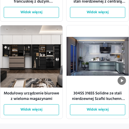
francuskiej z dużym
stali nierdzewnej z centralą
magazynem
indukcyjną
Widok więcej
Widok więcej
Modułowy urządzenie biurowe
304SS 316SS Solidne ze stali
z wieloma magazynami
nierdzewnej Szafki kuchenne
w kształcie litery L
Widok więcej
Widok więcej