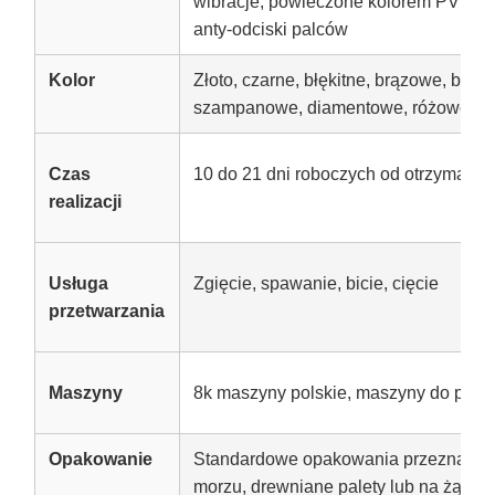
wibracje, powleczone kolorem PVD, w
anty-odciski palców
Kolor
Złoto, czarne, błękitne, brązowe, brązo
szampanowe, diamentowe, różowe, cz
Czas
10 do 21 dni roboczych od otrzymani
realizacji
Usługa
Zgięcie, spawanie, bicie, cięcie
przetwarzania
Maszyny
8k maszyny polskie, maszyny do pow
Opakowanie
Standardowe opakowania przeznaczon
morzu, drewniane palety lub na żądani