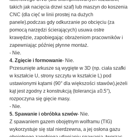
takich jak nacięcia drzwi szaf) lub maszyn do koszenia
CNC (dla cięć w linii prostej na dużych
panele).podczas gdy odkurzanie po obcięciu (za
pomocą narzędzi ścierających) usuwa ostre
krawędzie, zapobiegając obrażeniom pracowników i
zapewniając później płynne montaż.
- Nie.
4. Zgięcie i formowanie
- Nie.
Przesunięte arkusze są wygięte w 3D (np. ciała szafki
w kształcie U, strony szczytu w kształcie L) pod
ustawionymi kątami (90° dla większości stawów).jeżeli
kąt jest zgodny z konstrukcją (tolerancja ±0.5°),
rozpoczyna się gięcie masy.
- Nie.
5. Spawanie i obróbka szwów
- Nie.
Z spawaniem gazem obojętnym wolframu (TIG)
wykorzystuje się stal nierdzewna, a jej osłona gazu
obojętnego zapobiega utlenianiu spawania, tworząc