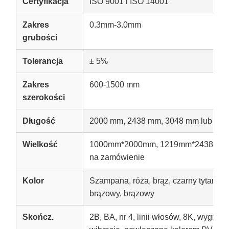
Certyfikacja
ISO 9001 i ISO 14001
Zakres
0.3mm-3.0mm
grubości
Tolerancja
± 5%
Zakres
600-1500 mm
szerokości
Długość
2000 mm, 2438 mm, 3048 mm lub na 
Wielkość
1000mm*2000mm, 1219mm*2438mm,
na zamówienie
Kolor
Szampana, róża, brąz, czarny tytan, złot
brązowy, brązowy
Skończ.
2B, BA, nr 4, linii włosów, 8K, wygr