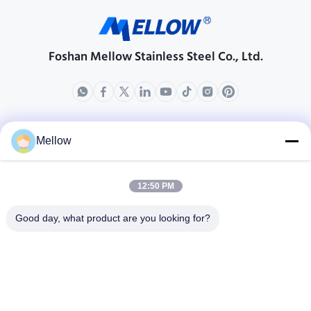
Foshan Mellow Stainless Steel Co., Ltd.
produkty
O nas
Mellow
Profil przedsiębiorstwa
Wycieczka po fabryce
12:50 PM
Kontrola jakości
Good day, what product are you looking for?
Sprawy
Blogi
Nowości
Zdobądź bezpłatny