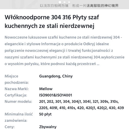
Włóknoodporne 304 316 Płyty szaf
kuchennych ze stali nierdzewnej
Nowoczesne luksusowe szafki kuchenne ze stali nierdzewnej 304 -
eleganckie i stylowe Informacje o produkcie Odkryj idealne
połączenie nowoczesnej elegancji i trwałej funkcjonalności z
naszymi szafami kuchennymi ze stali nierdzewnej 304.wykończenie
o wysokim połysku, które podnosi każdą przestrzeń ...
Miejsce
Guangdong, Chiny
pochodzenia:
Nazwa Marki:
Mellow
Certyfikacja:
ISO9001&ISO14001
Numer modelu:
201, 202, 301, 304, 304j1, 304l, 321, 309s, 310s,
2205, 409l, 410, 410s, 420, 420j1, 420j2, 430, 439
Minimalna ilość
50 płyt
zamówienia:
Ceny:
Zbywalny