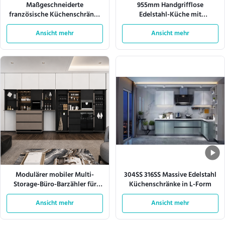
Maßgeschneiderte
955mm Handgrifflose
französische Küchenschränke
Edelstahl-Küche mit
aus Edelstahl 304 mit großem
Induktionskern
Ansicht mehr
Stauraum
Ansicht mehr
Modulärer mobiler Multi-
304SS 316SS Massive Edelstahl
Storage-Büro-Barzähler für
Küchenschränke in L-Form
Geschäftsräume
Ansicht mehr
Ansicht mehr