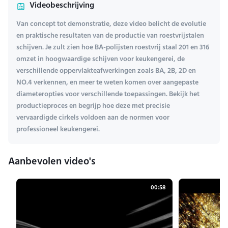
Videobeschrijving
Van concept tot demonstratie, deze video belicht de evolutie
en praktische resultaten van de productie van roestvrijstalen
schijven. Je zult zien hoe BA-polijsten roestvrij staal 201 en 316
omzet in hoogwaardige schijven voor keukengerei, de
verschillende oppervlakteafwerkingen zoals BA, 2B, 2D en
NO.4 verkennen, en meer te weten komen over aangepaste
diameteropties voor verschillende toepassingen. Bekijk het
productieproces en begrijp hoe deze met precisie
vervaardigde cirkels voldoen aan de normen voor
professioneel keukengerei.
Aanbevolen video's
00:58