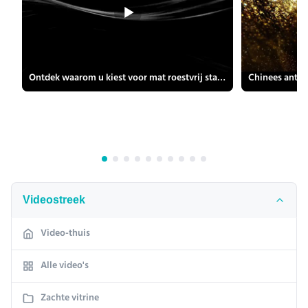
Ontdek waarom u kiest voor mat roestvrij staal met spiegelkruispatroon 201 304 316 430
Videostreek
Video-thuis
Alle video's
Zachte vitrine