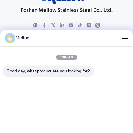
Foshan Mellow Stainless Steel Co., Ltd.
Mellow
productos
Acerca de nosotros
Perfil de compañía
5:06 AM
Viaje de la fábrica
Good day, what product are you looking for?
Control de calidad
Casos
Los blogs
Noticias
Obtener una cita gratis
Teléfono:
+86 13392232932
Correo electrónico:
info@mellowsteel.com