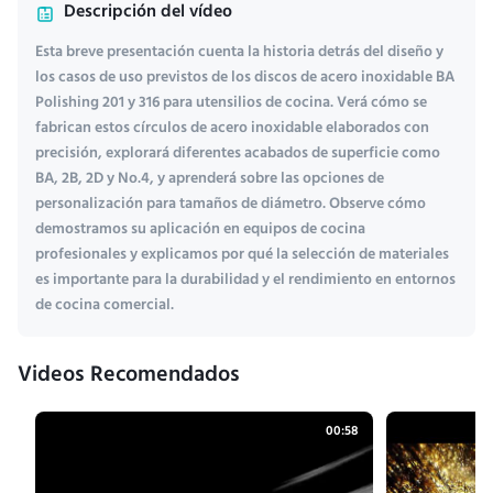
Descripción del vídeo
Esta breve presentación cuenta la historia detrás del diseño y
los casos de uso previstos de los discos de acero inoxidable BA
Polishing 201 y 316 para utensilios de cocina. Verá cómo se
fabrican estos círculos de acero inoxidable elaborados con
precisión, explorará diferentes acabados de superficie como
BA, 2B, 2D y No.4, y aprenderá sobre las opciones de
personalización para tamaños de diámetro. Observe cómo
demostramos su aplicación en equipos de cocina
profesionales y explicamos por qué la selección de materiales
es importante para la durabilidad y el rendimiento en entornos
de cocina comercial.
Videos Recomendados
00:58