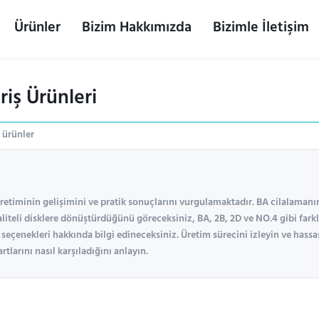
Ürünler
Bizim Hakkımızda
Bizimle İletişim
riş Ürünleri
 ürünler
etiminin gelişimini ve pratik sonuçlarını vurgulamaktadır. BA cilalamanın
aliteli disklere dönüştürdüğünü göreceksiniz, BA, 2B, 2D ve NO.4 gibi fark
seçenekleri hakkında bilgi edineceksiniz. Üretim sürecini izleyin ve hassas
tlarını nasıl karşıladığını anlayın.