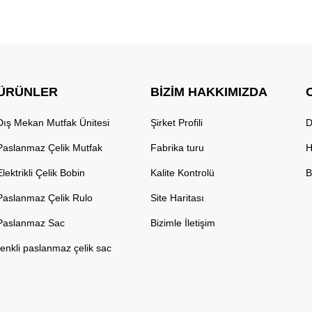
ÜRÜNLER
BIZIM HAKKIMIZDA
Dış Mekan Mutfak Ünitesi
Şirket Profili
D
Paslanmaz Çelik Mutfak
Fabrika turu
H
Elektrikli Çelik Bobin
Kalite Kontrolü
B
Paslanmaz Çelik Rulo
Site Haritası
Paslanmaz Sac
Bizimle İletişim
renkli paslanmaz çelik sac