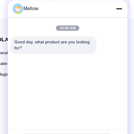
Mellow
10:45 AM
OLAYLAR
Good day, what product are you looking 
Teklif Et
for?
avalar
Tel: +86 13392232932
aberler
E-posta:
info@mellowsteel.com
loglar