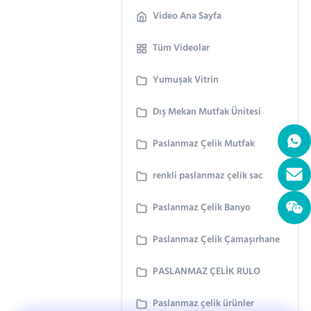
Video Ana Sayfa
Tüm Videolar
Yumuşak Vitrin
Dış Mekan Mutfak Ünitesi
Paslanmaz Çelik Mutfak
renkli paslanmaz çelik sac
Paslanmaz Çelik Banyo
Paslanmaz Çelik Çamaşırhane
PASLANMAZ ÇELİK RULO
Paslanmaz çelik ürünler