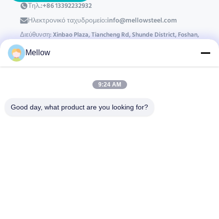
Τηλ.:
+86 13392232932
Ηλεκτρονικό ταχυδρομείο:
info@mellowsteel.com
Διεύθυνση: Xinbao Plaza, Tiancheng Rd, Shunde District, Foshan,
Guangdong Province, China, 528041
Mellow
Πολιτική μυστικότητας
|
Δικαιώματα πνευματικής ιδιοκτησίας © 2025-2026
Foshan Mellow Stainless Steel Co., Ltd.. . Διατηρούνται όλα τα πνευματικά
9:24 AM
δικαιώματα..
Good day, what product are you looking for?