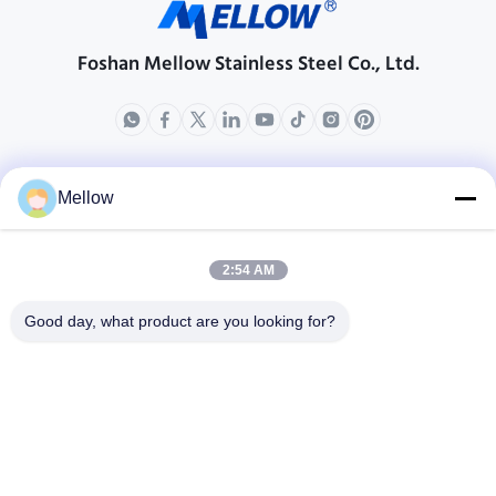
Foshan Mellow Stainless Steel Co., Ltd.
produkty
O nas
Mellow
Profil przedsiębiorstwa
Wycieczka po fabryce
2:54 AM
Kontrola jakości
Good day, what product are you looking for?
Sprawy
Blogi
Nowości
Zdobądź bezpłatny
cytat