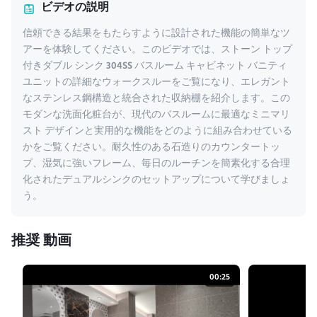
ビデオの説明
信頼できる結果をもたらすように設計された機能の簡単なツ
アーを体験してください。このビデオでは、ストーン トップ
付きダブル シンク 304SS バスルーム キャビネット バニティ
ユニットの詳細なウォークスルーをご覧になり、エレガント
なステンレス鋼構造と統合された収納棚を紹介します。この
モダンな洗面化粧台が、現代のバスルームに最適なミニマリ
スト デザインと実用的な機能をどのように組み合わせている
かをご覧ください。耐久性のある石造りのカウンタートッ
プ、湿気に強いフレーム、毎日のルーチンを簡素化する合理
化されたデュアルシンクのセットアップについて学びましょ
う。
推奨 動画
00:25