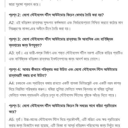
জারা সুরক্ষা প্রদান করে।
প্রশ্ন 2: মেলো স্টেইনলেস স্টীল আউটডোর কিচেন কোথায় তৈরি করা হয়?
A2: এই বহিরঙ্গন রান্নাঘর সুসংগত কর্মক্ষমতা এবং নির্ভরযোগ্যতা নিশ্চিত করতে কঠোর মান
নিয়ন্ত্রণের মানদণ্ডের অধীনে চীনে তৈরি করা হয়।
প্রশ্ন 3: মেলো স্টেইনলেস স্টীল আউটডোর রান্নাঘর কি আবাসিক এবং বাণিজ্যিক
ব্যবহারের জন্য উপযুক্ত?
A3: হ্যাঁ। এর ভারী-শুল্ক নির্মাণ এবং শক্ত স্টেইনলেস স্টীল নকশা এটিকে বাড়ির প্যাটিও
এবং বাণিজ্যিক বহিরঙ্গন রান্নাঘর ইনস্টলেশনের জন্য আদর্শ করে তোলে।
প্রশ্ন 4: আমার কীভাবে পরিষ্কার করা উচিত এবং মেলো স্টেইনলেস স্টিল আউটডোর
রান্নাঘরটি বজায় রাখা উচিত?
A4: চকচকে এবং স্থায়িত্ব বজায় রাখতে একটি হালকা ডিটারজেন্ট এবং একটি নরম কাপড়
দিয়ে নিয়মিত পরিষ্কার করুন। ঘষিয়া তুলিয়া ফেলিতে সক্ষম ক্লিনার বা ঘষিয়া তুলিয়া
ফেলিতে সক্ষম প্যাডগুলি এড়িয়ে চলুন যা স্টেইনলেস স্টিলের পৃষ্ঠকে আঁচড় দিতে পারে।
প্রশ্ন 5: মেলো স্টেইনলেস স্টীল আউটডোর কিচেন কি সময়ের সাথে মরিচা প্রতিরোধ
করে?
A5: হ্যাঁ। উচ্চ-মানের স্টেইনলেস স্টিল দিয়ে প্রকৌশলী, এটি মরিচা এবং ক্ষয় প্রতিরোধ
করার জন্য ডিজাইন করা হয়েছে, এটি ভিজা বা আর্দ্র বহিরঙ্গন পরিবেশের জন্য নিখুঁত করে