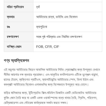
মরিচা প্রতিরোধ
হ্যাঁ
ব্যবহার
আউটডোর রান্না, ডাইনিং এবং বিনোদন
রঙ
ক্যাপুচিনো
রক্ষণাবেক্ষণ
সহজ পৃষ্ঠ পরিষ্কার এবং নিয়মিত রক্ষণাবেক্ষণ
বাণিজ্য মেয়াদ
FOB, CFR, CIF
পণ্য অ্যাপ্লিকেশন
এই মডুলার আউটডোর কিচেন আবাসিক আউটডোর লিভিং প্রোজেক্টের জন্য উপযুক্ত যেখানে
সীমিত জায়গার দক্ষ ব্যবহার প্রয়োজন। এল-আকৃতির কনফিগারেশন এটিকে ডুপ্লেক্স বারান্দা,
ছাদের টেরেস, ব্যক্তিগত প্যাটিওস, অ্যাপার্টমেন্টের আউটডোর স্পেস, ভিলা উঠান এবং
কমপ্যাক্ট আউটডোর বিনোদন এলাকাগুলির জন্য বিশেষভাবে উপযুক্ত করে তোলে।
বাড়ির মালিকদের জন্য, ইন্টিগ্রেটেড সিক্স-মডিউল ডিজাইন একটি ডেডিকেটেড আউটডোর
কুকিং জোন তৈরি করে যা একটি একক ওয়ার্কস্পেসের মধ্যে খাবার তৈরি, গ্রিলিং, পরিবেশন,
রেফ্রিজারেশন এবং স্টোরেজ কার্যক্রমকে সমর্থন করতে সক্ষম।