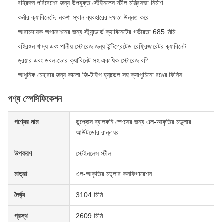
বহিরঙ্গন পরিবেশের জন্য উপযুক্ত স্টেইনলেস স্টীল মন্ত্রিসভা নির্মাণ
কর্নার ক্যাবিনেটের নকশা স্থান ব্যবহারের দক্ষতা উন্নত করে
আরামদায়ক অপারেশনের জন্য স্ট্যান্ডার্ড ক্যাবিনেটের গভীরতা 685 মিমি
বহিরঙ্গন খাদ্য এবং পানীয় স্টোরেজ জন্য ইন্টিগ্রেটেড রেফ্রিজারেটর ক্যাবিনেট
ড্রয়ার এবং ডবল-ডোর ক্যাবিনেট সহ একাধিক স্টোরেজ বগি
আধুনিক চেহারার জন্য কালো জি-টাইপ হ্যান্ডেল সহ ক্যাপুচিনো রঙের ফিনিস
পণ্য স্পেসিফিকেশন
পণ্যের নাম
ডুপ্লেক্স ব্যালকনি স্পেসের জন্য এল-আকৃতির মডুলার
আউটডোর রান্নাঘর
উপকরণ
স্টেইনলেস স্টীল
মাত্রা
এল-আকৃতির মডুলার কনফিগারেশন
দৈর্ঘ্য
3104 মিমি
প্রস্থ
2609 মিমি