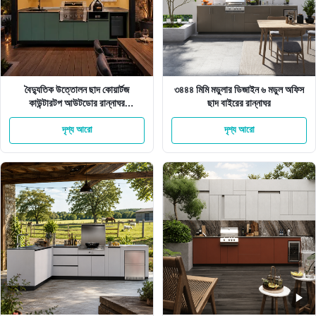
বৈদ্যুতিক উত্তোলন ছাদ কোয়ার্টজ
৩৪৪৪ মিমি মডুলার ডিজাইন ৬ মডুল অফিস
কাউন্টারটপ আউটডোর রান্নাঘর
ছাদ বাইরের রান্নাঘর
অ্যালুমিনিয়াম ক্যাবিনেট
দৃশ্য আরো
দৃশ্য আরো