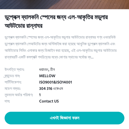
ডুপ্লেক্স ব্যালকনি স্পেসের জন্য এল-আকৃতির মডুলার
আউটডোর রান্নাঘর
ডুপ্লেক্স ব্যালকনি স্পেসের জন্য এল-আকৃতির মডুলার আউটডোর রান্নাঘর পণ্য ওভারভিউ
ডুপ্লেক্স ব্যালকনি লেআউটের জন্য অপ্টিমাইজ করা হয়েছে আধুনিক ডুপ্লেক্স ব্যালকনি এবং
আউটডোর লিভিং এলাকার জন্য ডিজাইন করা হয়েছে, এই এল-আকৃতির মডুলার আউটডোর
রান্নাঘরটি একটি কমপ্যাক্ট পদচিহ্নের মধ্যে কোণার স্থানের সর্বোচ্চ ব্য...
উৎপত্তি স্থান:
গুয়াংডং, চীন
ব্র্যান্ডের নাম:
MELLOW
সার্টিফিকেশন:
ISO9001&ISO14001
মডেল নম্বর:
304 316 ওকেএম
ন্যূনতম অর্ডার পরিমাণ:
1
দাম:
Contact US
এখনই জিজ্ঞাসা করুন