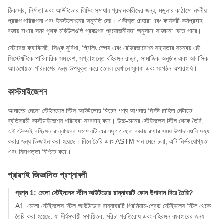
ঠিকাদার, নির্মাতা এবং আউটডোর লিভিং সমাধান প্রদানকারীদের জন্য, মডুলার কাঠামো নমনীয়
প্রকল্প পরিকল্পনা এবং ইনস্টলেশনের অনুমতি দেয়। একীভূত চেহারা এবং কার্যকরী কর্মপ্রবাহ
বজায় রাখার সময় পৃথক মডিউলগুলি প্রকল্পের প্রয়োজনীয়তা অনুসারে সাজানো যেতে পারে।
স্টোরেজ ক্যাবিনেট, সিঙ্ক সুবিধা, গ্রিলিং স্পেস এবং রেফ্রিজারেশন সহায়তার সমন্বয় এই
সিস্টেমটিকে পারিবারিক সমাবেশ, সপ্তাহান্তে বহিরঙ্গন রান্না, সামাজিক অনুষ্ঠান এবং আবাসিক
আতিথেয়তা পরিবেশের জন্য উপযুক্ত করে তোলে যেখানে সুবিধা এবং সংগঠন অপরিহার্য।
কাস্টমাইজেশন
আমাদের মেলো স্টেইনলেস স্টিল আউটডোর কিচেন পণ্য আপনার নির্দিষ্ট চাহিদা মেটাতে
ব্যতিক্রমী কাস্টমাইজেশন পরিষেবা সরবরাহ করে। উচ্চ-মানের স্টেইনলেস স্টিল থেকে তৈরি,
এই টেকসই বহিরঙ্গন রান্নাঘরের সমাধানটি এর মসৃণ চেহারা বজায় রাখার সময় উপাদানগুলি সহ্য
করার জন্য ডিজাইন করা হয়েছে। চীনে তৈরি এবং ASTM মান মেনে চলা, এটি নির্ভরযোগ্যতা
এবং নিরাপত্তা নিশ্চিত করে।
প্রায়শই জিজ্ঞাসিত প্রশ্নাবলী
প্রশ্ন 1: মেলো স্টেইনলেস স্টীল আউটডোর রান্নাঘরটি কোন উপাদান দিয়ে তৈরি?
A1: মেলো স্টেইনলেস স্টিল আউটডোর রান্নাঘরটি প্রিমিয়াম-গ্রেড স্টেইনলেস স্টিল থেকে
তৈরি করা হয়েছে, যা দীর্ঘস্থায়ী স্থায়িত্ব, মরিচা প্রতিরোধ এবং বহিরঙ্গন ব্যবহারের জন্য