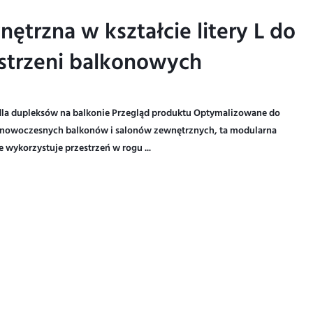
trzna w kształcie litery L do
trzna w kształcie litery L do
trzeni balkonowych
trzeni balkonowych
 dla dupleksów na balkonie Przegląd produktu Optymalizowane do
 nowoczesnych balkonów i salonów zewnętrznych, ta modularna
 wykorzystuje przestrzeń w rogu ...