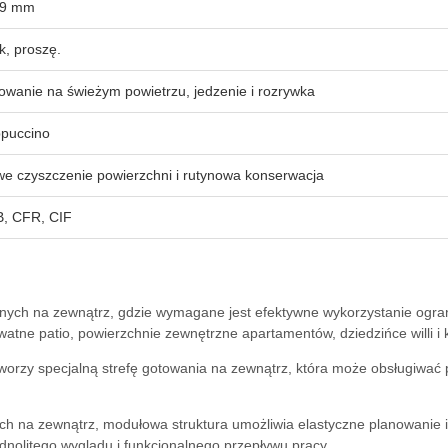
09 mm
k, proszę.
owanie na świeżym powietrzu, jedzenie i rozrywka
puccino
we czyszczenie powierzchni i rutynowa konserwacja
, CFR, CIF
ch na zewnątrz, gdzie wymagane jest efektywne wykorzystanie ograniczo
watne patio, powierzchnie zewnętrzne apartamentów, dziedzińce willi 
orzy specjalną strefę gotowania na zewnątrz, która może obsługiwać pr
 na zewnątrz, modułowa struktura umożliwia elastyczne planowanie i
nolitego wyglądu i funkcjonalnego przepływu pracy.