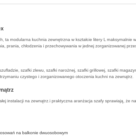
ex
, ta modularna kuchnia zewnętrzna w kształcie litery L maksymalnie
a, prania, chłodzenia i przechowywania w jednej zorganizowanej przes
ufladzie, szafki zlewu, szafki narożnej, szafki grillowej, szafki magaz
rzymaniu czystego i zorganizowanego otoczenia kuchni na zewnątrz.
wnątrz
ej instalacji na zewnątrz.i praktyczna aranżacja szafy sprawiają, że n
astosowań na balkonie dwuosobowym