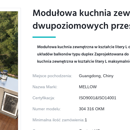
Modułowa kuchnia zewnę
Modułowa kuchnia zewnę
dwupoziomowych przes
dwupoziomowych przes
Modułowa kuchnia zewnętrzna w kształcie litery L
układów balkonów typu duplex Zaprojektowana do
kuchnia zewnętrzna w kształcie litery L maksymalnie
Miejsce pochodzenia:
Guangdong, Chiny
Nazwa Marki:
MELLOW
Certyfikacja:
ISO9001&ISO14001
Numer modelu:
304 316 OKM
Minimalna ilość zamówienia:
1