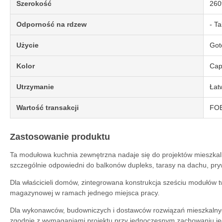
Szerokość
26
Odporność na rdzew
- Ta
Użycie
Got
Kolor
Cap
Utrzymanie
Łat
Wartość transakcji
FOB
Zastosowanie produktu
Ta modułowa kuchnia zewnętrzna nadaje się do projektów mieszkalny
szczególnie odpowiedni do balkonów dupleks, tarasy na dachu, pry
Dla właścicieli domów, zintegrowana konstrukcja sześciu modułów tw
magazynowej w ramach jednego miejsca pracy.
Dla wykonawców, budowniczych i dostawców rozwiązań mieszkalnych
zgodnie z wymaganiami projektu przy jednoczesnym zachowaniu jed