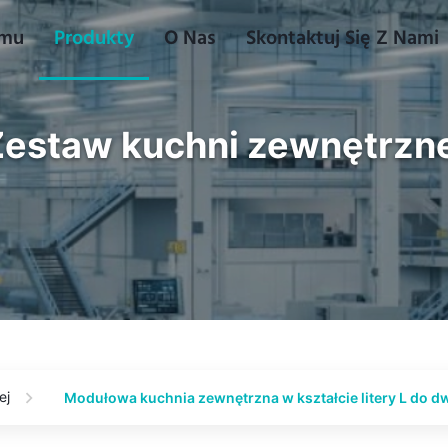
omu
Produkty
O Nas
Skontaktuj Się Z Nami
estaw kuchni zewnętrzn
ej
Modułowa kuchnia zewnętrzna w kształcie litery L do