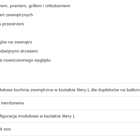
em, praniem, grillem i chłodzeniem
zeń zewnętrznych
 przestrzeni
ojów na zewnątrz
podwójnymi drzwiami
dla nowoczesnego wyglądu
ułowa kuchnia zewnętrzna w kształcie litery L dla dupleksów na balkon
l nierdzewna
figuracja modułowa w kształcie litery L
04 mm