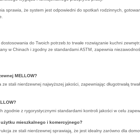
nia sprawia, że system jest odpowiedni do spotkań rodzinnych, gotowa
e.
dostosowania do Twoich potrzeb.to trwałe rozwiązanie kuchni zewnętrz
any w Chinach i zgodny ze standardami ASTM, zapewnia niezawodność
erdzewnej MELLOW?
e stali nierdzewnej najwyższej jakości, zapewniając długotrwałą trwał
 MELLOW?
zgodnie z rygorystycznymi standardami kontroli jakości w celu zapewn
o użytku mieszkalnego i komercyjnego?
kcja ze stali nierdzewnej sprawiają, że jest idealny zarówno dla domow