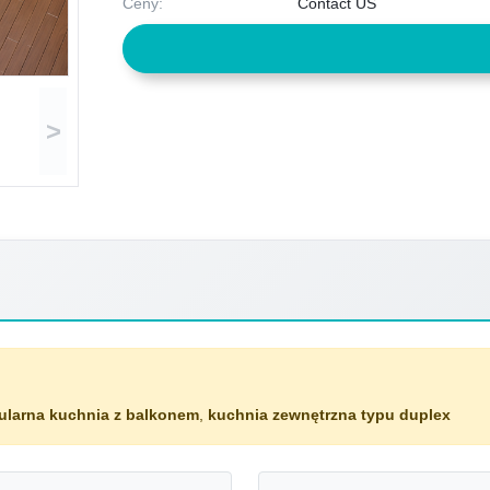
Ceny:
Contact US
>
larna kuchnia z balkonem
,
kuchnia zewnętrzna typu duplex