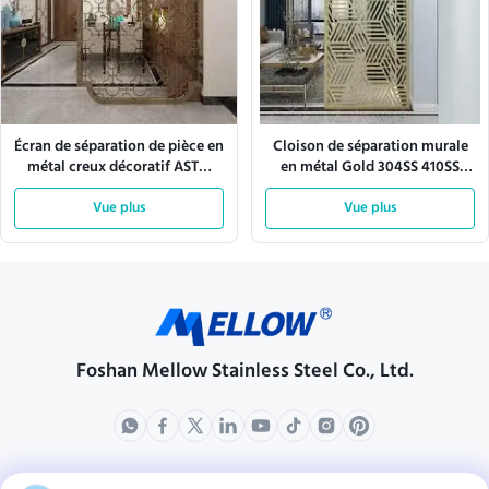
Écran de séparation de pièce en
Cloison de séparation murale
métal creux décoratif ASTM
en métal Gold 304SS 410SS
SUS304 personnalisé
pour la décoration intérieure
Vue plus
de la pièce
Vue plus
Foshan Mellow Stainless Steel Co., Ltd.