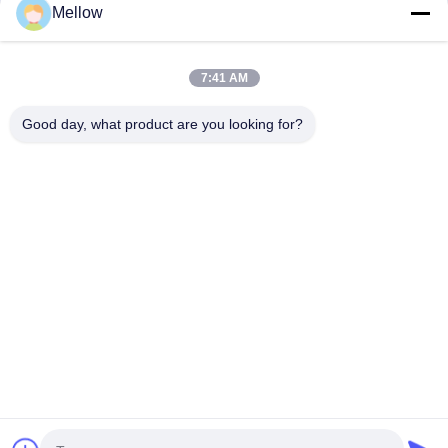
produits
Au sujet de nous
Mellow
Profil d'entreprise
Visite d'usine
7:41 AM
Contrôle de qualité
Good day, what product are you looking for?
Cas
Blogs
Nouvelles
Obtenez un devis
gratuit
Téléphone:
+86 13392232932
Email:
info@mellowsteel.com
Adresse: Xinbao Plaza, Tiancheng Rd, Shunde District, Foshan,
Guangdong Province, China, 528041
Politique en matière de protection de la vie privée
|
Droit d'auteur © 2025-2026