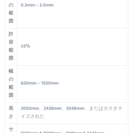
の
0.3mm～3.0mm
範
囲
許
容
±5%
範
囲
幅
の
600mm～1500mm
範
囲
長
2000mm、2438mm、3048mm、またはカスタマ
さ
イズされた
サ