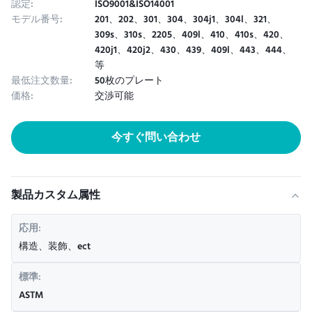
認定:
ISO9001&ISO14001
モデル番号:
201、202、301、304、304j1、304l、321、
309s、310s、2205、409l、410、410s、420、
420j1、420j2、430、439、409l、443、444、
等
最低注文数量:
50枚のプレート
価格:
交渉可能
今すぐ問い合わせ
製品カスタム属性
応用:
構造、装飾、ect
標準:
ASTM