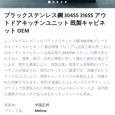
ブラックステンレス鋼 304SS 316SS アウ
トドアキッチンユニット 既製キャビネ
ット OEM
シンプルでエレガントなブラックステンレス鋼 304/316 グレード
のキッチンキャビネット 製品情報 プレミアム品質と耐久性 これら
のキッチンキャビネットは高品質の 304/316 ステンレス鋼で作ら
れており、腐食、錆び、日常の摩耗に対して優れた耐性を備えて
います。堅牢な構造により、湿気の多い環境でも長期間のパフォ
ーマンスが保証され、現代のキッチンに最適です。洗練されたブ
ラック仕上げにより、掃除やメンテナンスが容易なまま、洗練さ
れた印象を与えます。 時代を超越したエレガンスとデザイン ミニ
マリストで合理化された外観のこれらのキャビネットは、現代的
な優雅さのタッチであらゆるキッチンスペースを高め...
原産地:
中国広州
ブランド名:
Mellow