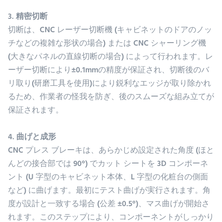
3. 精密切断
切断は、CNC レーザー切断機 (キャビネットのドアのノッ
チなどの複雑な形状の場合) または CNC シャーリング機
(大きなパネルの直線切断の場合) によって行われます。レ
ーザー切断により±0.1mmの精度が保証され、切断後のバ
リ取り(研磨工具を使用)により鋭利なエッジが取り除かれ
るため、作業者の怪我を防ぎ、後のスムーズな組み立てが
保証されます。
4. 曲げと成形
CNC プレス ブレーキは、あらかじめ設定された角度 (ほと
んどの接合部では 90°) でカット シートを 3D コンポーネ
ント (U 字型のキャビネット本体、L 字型の化粧台の側面
など) に曲げます。最初にテスト曲げが実行されます。角
度が設計と一致する場合 (公差 ±0.5°)、マス曲げが開始さ
れます。このステップにより、コンポーネントがしっかり