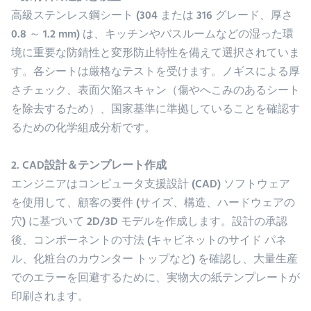
高級ステンレス鋼シート (304 または 316 グレード、厚さ
0.8 ～ 1.2 mm) は、キッチンやバスルームなどの湿った環
境に重要な防錆性と変形防止特性を備えて選択されていま
す。各シートは厳格なテストを受けます。ノギスによる厚
さチェック、表面欠陥スキャン（傷やへこみのあるシート
を除去するため）、国家基準に準拠していることを確認す
るための化学組成分析です。
2. CAD設計＆テンプレート作成
エンジニアはコンピュータ支援設計 (CAD) ソフトウェア
を使用して、顧客の要件 (サイズ、構造、ハードウェアの
穴) に基づいて 2D/3D モデルを作成します。設計の承認
後、コンポーネントの寸法 (キャビネットのサイド パネ
ル、化粧台のカウンター トップなど) を確認し、大量生産
でのエラーを回避するために、実物大の紙テンプレートが
印刷されます。