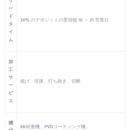
リ
ー
ド
30% のデポジットの受領後 10 ～ 21 営業日
タ
イ
ム
加
工
サ
曲げ、溶接、打ち抜き、切断
ー
ビ
ス
機
8K研磨機、PVDコーティング機。