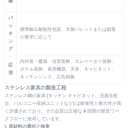
械
パ
ッ
標準輸出耐航性包装、木製パレットまたは顧客
キ
の要求に応じて
ン
グ
内外装・建築・浴室装飾、エレベーター装飾、
応
ホテル装飾、厨房機器、天井、キャビネット、
用
キッチンシンク、広告銘板
ステンレス家具の製造工程
ステンレス鋼の家具 (キッチン キャビネット、洗面化粧
台、バルコニー収納ユニットなど) は耐食性と耐久性が高
く評価されており、その品質は正確な 8 段階の製造ワー
クフローに依存しています。
1. 原材料の選択と検査