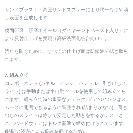
サンドブラスト
：高圧サンドスプレーにより均一なつや消
し表面を生成します。
鏡面研磨
：研磨ホイール（ダイヤモンドペースト入り）に
より反射仕上げを実現（高級洗面化粧台向け）。
汚れを防ぐために、すべての仕上げ面は防錆油で拭き取ら
れます。
7. 組み立て
コンポーネント (パネル、ヒンジ、ハンドル、引き出しス
ライド) は手動または半自動ツールを使用して組み立てら
れます。組み立て時の重要なチェック: ドアのヒンジはス
ムーズに開閉できるように調整され (詰まりがない)、引き
出しのスライドは静かで安定した動きをするかテストさ
れ、ハードウェアはトルク基準で締め付けられています
(時間の経過による緩みを避けるため)。