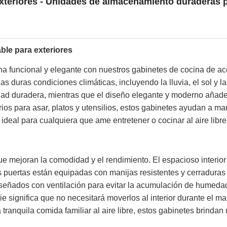
xteriores - Unidades de almacenamiento duraderas p
ble para exteriores
ina funcional y elegante con nuestros gabinetes de cocina de a
 las duras condiciones climáticas, incluyendo la lluvia, el sol y
idad duradera, mientras que el diseño elegante y moderno añade 
s para asar, platos y utensilios, estos gabinetes ayudan a mant
ideal para cualquiera que ame entretener o cocinar al aire libre
ue mejoran la comodidad y el rendimiento. El espacioso interio
s puertas están equipadas con manijas resistentes y cerraduras
diseñados con ventilación para evitar la acumulación de humed
e significa que no necesitará moverlos al interior durante el m
ranquila comida familiar al aire libre, estos gabinetes brindan