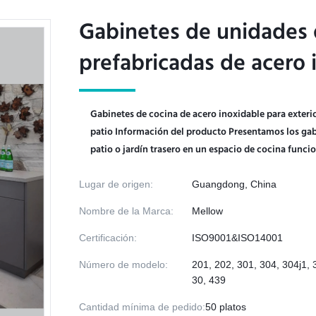
Gabinetes de unidades d
Gabinetes de unidades d
prefabricadas de acero 
prefabricadas de acero 
Gabinetes de cocina de acero inoxidable para exter
patio Información del producto Presentamos los gab
patio o jardín trasero en un espacio de cocina funcion
Lugar de origen:
Guangdong, China
Nombre de la Marca:
Mellow
Certificación:
ISO9001&ISO14001
Número de modelo:
201, 202, 301, 304, 304j1, 
30, 439
Cantidad mínima de pedido:
50 platos