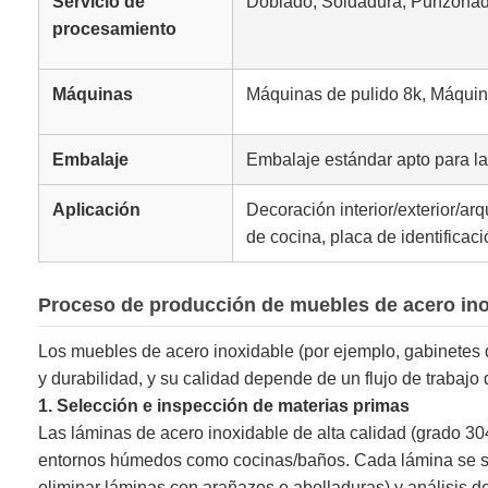
Servicio de
Doblado, Soldadura, Punzonad
procesamiento
Máquinas
Máquinas de pulido 8k, Máquin
Embalaje
Embalaje estándar apto para la 
Aplicación
Decoración interior/exterior/ar
de cocina, placa de identificaci
Proceso de producción de muebles de acero ino
Los muebles de acero inoxidable (por ejemplo, gabinetes 
y durabilidad, y su calidad depende de un flujo de trabajo 
1. Selección e inspección de materias primas
Las láminas de acero inoxidable de alta calidad (grado 3
entornos húmedos como cocinas/baños. Cada lámina se som
eliminar láminas con arañazos o abolladuras) y análisis d