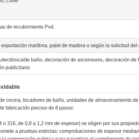
o, Corte
as de recubrimiento Pvd.
exportación marítima, palet de madera o según la solicitud del 
quitectónica/de baño, decoración de ascensores, decoración de 
ón publicitaria
xidable
de cocina, tocadores de baño, unidades de almacenamiento de b
de fabricación preciso de 8 pasos:
04 o 316, de 0,8 a 1,2 mm de espesor) se eligen por sus propie
ete a pruebas estrictas: comprobaciones de espesor mediante 
e la composición química para garantizar el cumplimiento de la