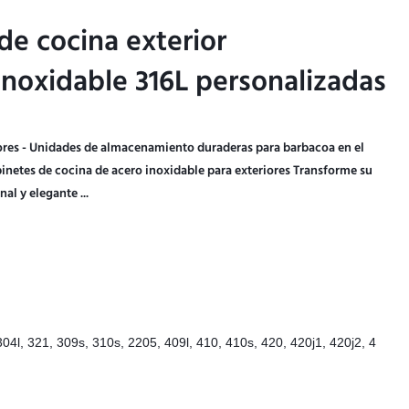
e cocina exterior
e cocina exterior
inoxidable 316L personalizadas
inoxidable 316L personalizadas
iores - Unidades de almacenamiento duraderas para barbacoa en el
inetes de cocina de acero inoxidable para exteriores Transforme su
al y elegante ...
304l, 321, 309s, 310s, 2205, 409l, 410, 410s, 420, 420j1, 420j2, 4