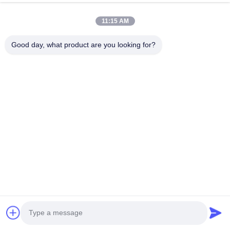
Profil przedsiębiorstwa
Wycieczka po fabryce
11:15 AM
Kontrola jakości
Good day, what product are you looking for?
Sprawy
Blogi
Nowości
Zdobądź bezpłatny
cytat
Tel.:
+86 13392232932
Wiadomość e-mail:
info@mellowsteel.com
Adres: Xinbao Plaza, Tiancheng Rd, Shunde District, Foshan,
Guangdong Province, China, 528041
Polityka prywatności
|
Prawa autorskie © 2025-2026 Foshan Mellow Stainless
Steel Co., Ltd.. Wszystkie prawa zastrzeżone..