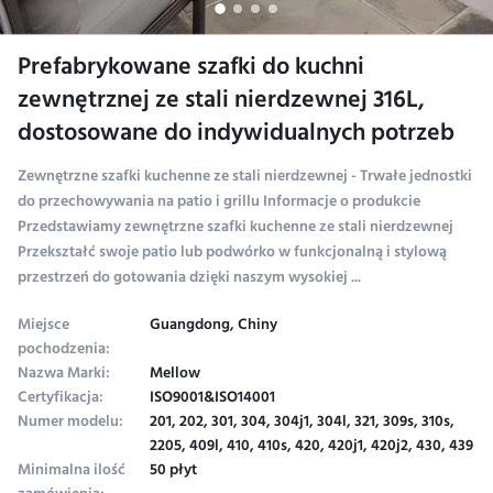
Prefabrykowane szafki do kuchni
zewnętrznej ze stali nierdzewnej 316L,
dostosowane do indywidualnych potrzeb
Zewnętrzne szafki kuchenne ze stali nierdzewnej - Trwałe jednostki
do przechowywania na patio i grillu Informacje o produkcie
Przedstawiamy zewnętrzne szafki kuchenne ze stali nierdzewnej
Przekształć swoje patio lub podwórko w funkcjonalną i stylową
przestrzeń do gotowania dzięki naszym wysokiej ...
Miejsce
Guangdong, Chiny
pochodzenia:
Nazwa Marki:
Mellow
Certyfikacja:
ISO9001&ISO14001
Numer modelu:
201, 202, 301, 304, 304j1, 304l, 321, 309s, 310s,
2205, 409l, 410, 410s, 420, 420j1, 420j2, 430, 439
Minimalna ilość
50 płyt