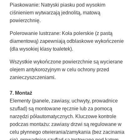
Piaskowanie
: Natryski piasku pod wysokim
ciśnieniem wytwarzają jednolitą, matową
powierzchnię.
Polerowanie lustrzane
: Koła polerskie (z pastą
diamentową) zapewniają odblaskowe wykończenie
(dla wysokiej klasy toaletek).
Wszystkie wykończone powierzchnie są wycierane
olejem antykorozyjnym w celu ochrony przed
zanieczyszczeniami.
7. Montaż
Elementy (panele, zawiasy, uchwyty, prowadnice
szuflad) są montowane ręcznie lub za pomocą
narzędzi półautomatycznych. Kluczowe kontrole
podczas montażu: zawiasy drzwi są regulowane w
celu płynnego otwierania/zamykania (bez zacinania
się), prowadnice szuflad są testowane pod kątem