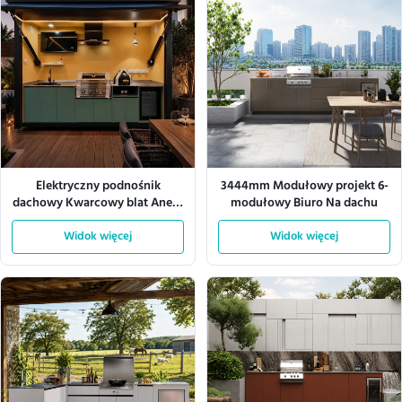
Elektryczny podnośnik
3444mm Modułowy projekt 6-
dachowy Kwarcowy blat Aneks
modułowy Biuro Na dachu
kuchenny Zewnętrzna szafka
Widok więcej
aluminiowa
Widok więcej