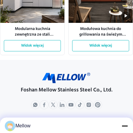
Modularna kuchnia
Modułowa kuchnia do
zewnętrzna ze stali
grillowania na świeżym
nierdzewnej 304 z odpornością
powietrzu ze stali nierdzewnej
na warunki pogodowe
Widok więcej
304 do użytku klubowego
Widok więcej
Foshan Mellow Stainless Steel Co., Ltd.
produkty
O nas
Mellow