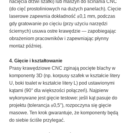
nacięcia drzwi szafki) lub maszyn do ścinania CNC
(do cięć prostoliniowych na dużych panelach). Cięcie
laserowe zapewnia dokładność ±0,1 mm, podczas
gdy gratowanie po cięciu (przy użyciu narzędzi
ściernych) usuwa ostre krawędzie — zapobiegając
obrażeniom pracowników i zapewniając płynny
montaż później.
4. Gięcie i kształtowanie
Prasy krawędziowe CNC zginają pocięte blachy w
komponenty 3D (np. korpusy szafek w kształcie litery
U, boki toalet w kształcie litery L) pod ustawionymi
kątami (90° dla większości połączeń). Najpierw
wykonywane jest gięcie testowe: jeśli kąt pasuje do
projektu (tolerancja ±0,5°), rozpoczyna się gięcie
masowe. Ten krok gwarantuje, że komponenty będą
do siebie ściśle przylegać.