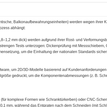
ische, Balkonaufbewahrungseinheiten) werden wegen ihrer Kor
rozess abhängt:
,8–1,2 mm dick) werden aufgrund ihrer Rost- und Verformungsbe
engen Tests unterzogen: Dickenprüfung mit Messschiebern, O
nsetzung, um die Einhaltung der nationalen Standards sicherz
are, um 2D/3D-Modelle basierend auf Kundenanforderungen (Gr
größe gedruckt, um die Komponentenabmessungen (z. B. Schra
für komplexe Formen wie Schranktürkerben) oder CNC-Schermas
±0,1 mm, während das Entgraten nach dem Schneiden (mit Schle