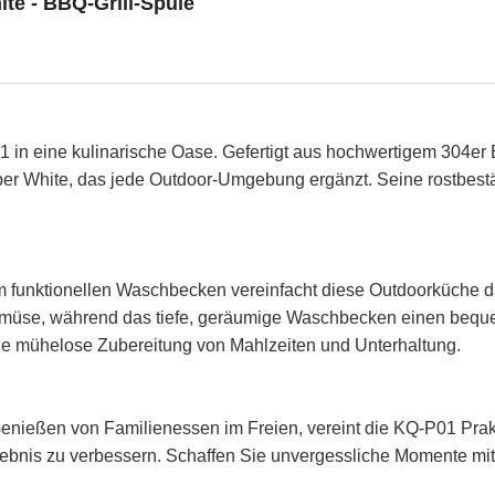
te - BBQ-Grill-Spüle
in eine kulinarische Oase. Gefertigt aus hochwertigem 304er E
per White, das jede Outdoor-Umgebung ergänzt. Seine rostbestä
 funktionellen Waschbecken vereinfacht diese Outdoorküche da
 Gemüse, während das tiefe, geräumige Waschbecken einen beq
ine mühelose Zubereitung von Mahlzeiten und Unterhaltung.
nießen von Familienessen im Freien, vereint die KQ-P01 Prakti
rlebnis zu verbessern. Schaffen Sie unvergessliche Momente mit