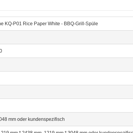
he KQ-P01 Rice Paper White - BBQ-Grill-Spüle
0
048 mm oder kundenspezifisch
1219 mm * 2438 mm, 1219 mm * 3048 mm oder kundenspezifis