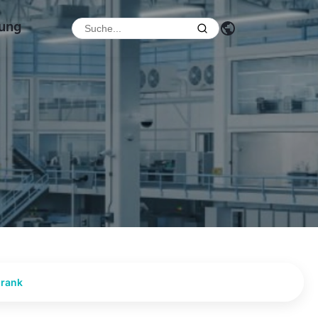
dung
hrank