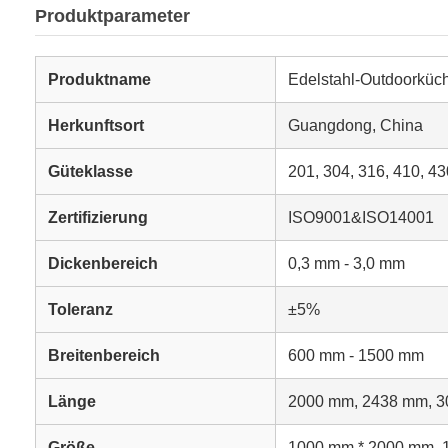
Produktparameter
Produktname
Edelstahl-Outdoorküc
Herkunftsort
Guangdong, China
Güteklasse
201, 304, 316, 410, 43
Zertifizierung
ISO9001&ISO14001
Dickenbereich
0,3 mm - 3,0 mm
Toleranz
±5%
Breitenbereich
600 mm - 1500 mm
Länge
2000 mm, 2438 mm, 3
Größe
1000 mm * 2000 mm, 