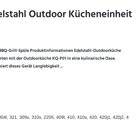
elstahl Outdoor Kücheneinheit
elstahl Outdoor Kücheneinheit
 BBQ-Grill-Spüle Produktinformationen Edelstahl-Outdoorküche
rten mit der Outdoorküche KQ-P01 in eine kulinarische Oase.
rt dieses Gerät Langlebigkeit ...
304l, 321, 309s, 310s, 2205, 409l, 410, 410s, 420, 420j1, 420j2, 4