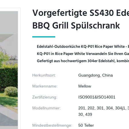
Vorgefertigte SS430 Ed
Vorgefertigte SS430 Ed
BBQ Grill Spülschrank
BBQ Grill Spülschrank
Edelstahl-Outdoorküche KQ-P01 Rice Paper White -
KQ-P01 in Rice Paper White Verwandeln Sie Ihren Ga
Gefertigt aus hochwertigem 304er Edelstahl, kombinie
Herkunftsort:
Guangdong, China
Markenname:
Mellow
Zertifizierung:
ISO9001&ISO14001
Modellnummer:
201, 202, 301, 304, 304j1, 
30, 439
Mindestbestellmenge:
50 Teller