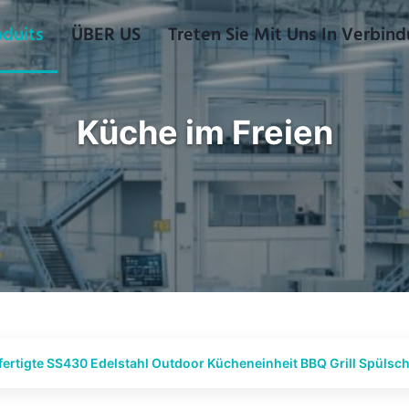
oduits
ÜBER US
Treten Sie Mit Uns In Verbin
Küche im Freien
ertigte SS430 Edelstahl Outdoor Kücheneinheit BBQ Grill Spülsc