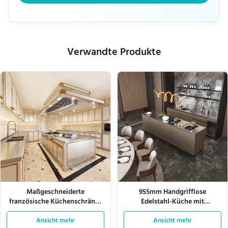
Verwandte Produkte
Maßgeschneiderte
955mm Handgrifflose
französische Küchenschränke
Edelstahl-Küche mit
aus Edelstahl 304 mit großem
Induktionskern
Ansicht mehr
Stauraum
Ansicht mehr