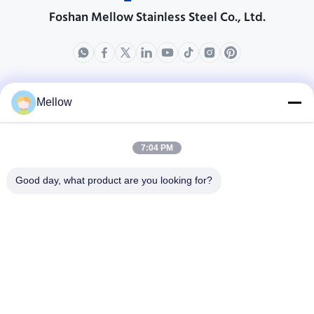
Foshan Mellow Stainless Steel Co., Ltd.
produits
ÜBER US
Mellow
Unternehmensprofil
Fabrik-Ausflug
7:04 PM
Qualitätskontrolle
Good day, what product are you looking for?
Fälle
Blogs
Nachrichten
Holen Sie sich ein
kostenloses Zitat
Telefon:
+86 13392232932