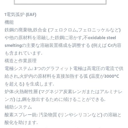
1電気弧炉 (EAF)
機能
鉄鋼の廃棄物,鉄合金 (フェロクロム,フェロニッケルなど)
や他の原材料を溶融した鉄鋼に溶かす,不oxidable steel
smeltingの主要な溶融装置構成を調整する (例えば Cr内容
も含まれています.
構造と作業原理
電極システム: 3つのグラフィット電極は高電圧の電流で供
給され,火炉内の原材料を直接加熱する弧 (温度が3000°C
を超える) を生成します.
炉体:火熱耐性層 (マグネジア炭素レンガまたはアルミナレ
ンガ) は,鋼を放出するために傾けることができる.
補助システム
酸素スプレー銃: 汚染物質 (リンやシリコンなど) の溶融と
酸化を助けます.