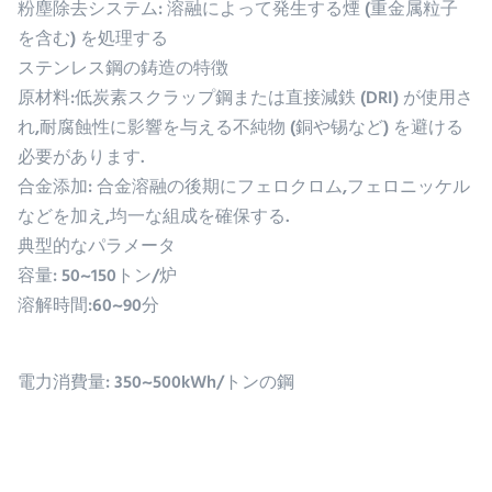
粉塵除去システム: 溶融によって発生する煙 (重金属粒子
を含む) を処理する
ステンレス鋼の鋳造の特徴
原材料:低炭素スクラップ鋼または直接減鉄 (DRI) が使用さ
れ,耐腐蝕性に影響を与える不純物 (銅や锡など) を避ける
必要があります.
合金添加: 合金溶融の後期にフェロクロム,フェロニッケル
などを加え,均一な組成を確保する.
典型的なパラメータ
容量: 50~150トン/炉
溶解時間:60~90分
電力消費量: 350~500kWh/トンの鋼