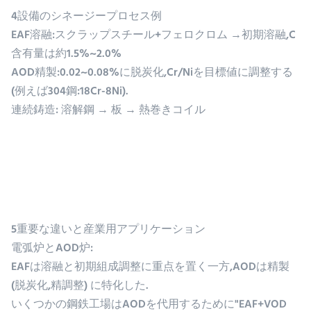
4設備のシネージープロセス例
EAF溶融:スクラップスチール+フェロクロム →初期溶融,C
含有量は約1.5%~2.0%
AOD精製:0.02~0.08%に脱炭化,Cr/Niを目標値に調整する
(例えば304鋼:18Cr-8Ni).
連続鋳造: 溶解鋼 → 板 → 熱巻きコイル
5重要な違いと産業用アプリケーション
電弧炉とAOD炉:
EAFは溶融と初期組成調整に重点を置く一方,AODは精製
(脱炭化,精調整) に特化した.
いくつかの鋼鉄工場はAODを代用するために"EAF+VOD