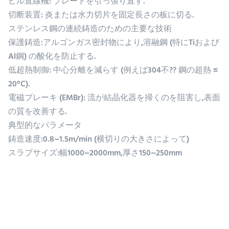
ビル直線機: プレートを引っ張り直す.
切断装置: 炎または水力切片を固定長さの板に切る.
ステンレス鋼の連続鋳造のための主要な技術
保護鋳造:アルゴンガス密封物により,溶融鋼 (特にTiおよび
Al鋼) の酸化を防止する.
低超熱制御: 中心分離を減らす (例えば304不?? 鋼の超熱 ≤
20°C).
電磁ブレーキ (EMBr): 流が結晶化器を掃くのを阻害し,表面
の質を改善する.
典型的なパラメータ
鋳造速度:0.8~1.5m/min (横切りの大きさによって)
スラブサイズ:幅1000~2000mm,厚さ150~250mm