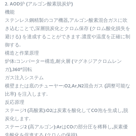
2. AOD炉 (アルゴン酸素脱炭炉)
機能
ステンレス鋼精製のコア機器,アルゴン酸素混合ガスに吹
き込むことで,深層脱炭化とクロム保存 (クロム酸化損失を
避ける) を達成することができます.濃度や温度を正確に制
御する.
構造と作業原理
炉体:コンバーター構造,耐火層 (マグネジアクロムレン
ガ),360°回転
ガス注入システム
横壁または底のチューヤー:O2,Ar,N2混合ガス (調整可能な
比率) を注入します.
反応原理
ステージ1 (高酸素):O2は炭素を酸化してCO泡を生成し,脱
炭化します.
ステージ2 (高アルゴン):ArはCOの部分圧を稀释し,炭素優
先酸化を促進する (クロムの保持).