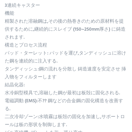
3連続キャスター
機能
精製された溶融鋼は,その後の熱巻きのための原材料を提
供するために,継続的にスレイブ (150~250mm厚さ) に鋳造
されます.
構造とプロセス流程
パッド・ターレット: パッドを運び,タンディッシュに溶け
た鋼を連続的に注入する.
タンディッシュ:鋼の流れを分散し 鋳造速度を安定させ 挿
入物をフィルターします
結晶化器:
水冷銅型模具で,溶融した鋼が最初は板殻に固化される.
電磁調動 (EMS):不?? 鋼などの合金鋼の固化構造を改善す
る.
二次冷却ゾーン:水噴霧は板殻の固化を加速し,サポートロ
ールは板の形状を制御します.